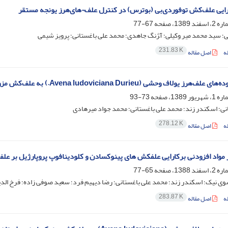
ایی علف‌کش توفوردی‌بی (بوترس) در کنترل علف¬های‌هرز یونجه مستقر
67-77
نی؛ سید محمد میر وکیلی؛ آ‍‍ژنگ جاهدی؛ محمد علی باغستانی؛ پرویز شیمی
231.83 K
ه
اصل مقاله
 یولاف وحشی (Avena ludoviciana Durieu.) به علف‌کش‌ مزوسولفورون + یدوسولفورون
73-93
نی؛ اسکندر زند؛ محمد علی باغستانی؛ محمد جواد میرهادی
278.12 K
ه
اصل مقاله
 مواد افزودنی برکارایی علفکش های پینوکسادن و کلودینافوپ پروپارژیل بر عل
65-77
ی نیک؛ اسکندر زند؛ محمد علی باغستانی؛ رضا دیهیم فرد؛ سعید صوفی زاده؛ فرخ الدین
283.87 K
ه
اصل مقاله