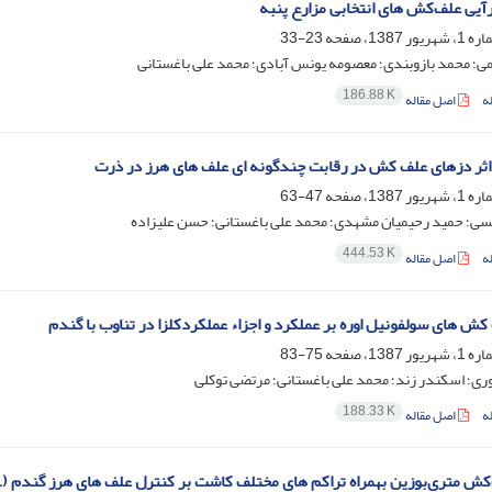
آیی علف‌کش های انتخابی مزارع پنبه
23-33
ی؛ محمد بازوبندی؛ معصومه یونس آبادی؛ محمد علی باغستانی
186.88 K
ه
اصل مقاله
ثر دزهای علف کش در رقابت چندگونه ای علف های هرز در ذرت
47-63
سی؛ حمید رحیمیان مشهدی؛ محمد علی باغستانی؛ حسن علیزاده
444.53 K
ه
اصل مقاله
 کش های سولفونیل اوره بر عملکرد و اجزاء عملکردکلزا در تناوب با گندم
75-83
ی؛ اسکندر زند؛ محمد علی باغستانی؛ مرتضی توکلی
188.33 K
ه
اصل مقاله
ش متری‌بوزین بهمراه تراکم های مختلف کاشت بر کنترل علف های‏ هرز گندم (Triticum aestivum L.)