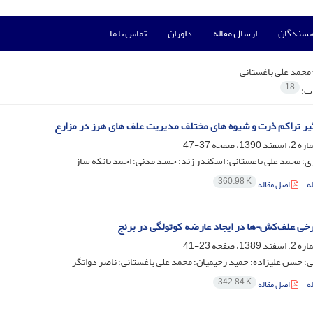
ویسندگان
ارسال مقاله
داوران
تماس با ما
محمد علی باغستانی
18
ات:
یر تراکم ذرت و شیوه های مختلف مدیریت علف های هرز در مزارع
37-47
ی؛ محمد علی باغستانی؛ اسکندر زند؛ حمید مدنی؛ احمد بانکه ساز
360.98 K
ه
اصل مقاله
خی علف‌کش¬ها در ایجاد عارضه کوتولگی در برنج
23-41
ی؛ حسن علیزاده؛ حمید رحیمیان؛ محمد علی باغستانی؛ ناصر دواتگر
342.84 K
ه
اصل مقاله