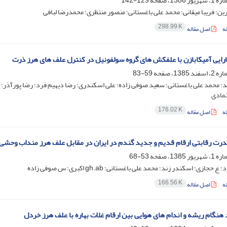
129-142
ین؛ فریبا میقانی؛ محمد علی باغستانی؛ منصور منتظری؛ محمدرضا لبافی
298.99 K
ه
اصل مقاله
رایی آمیکابازن با علفکش های گروه سولفونیل در کنترل علف های هرز ذرت
59-83
؛ محمد علی باغستانی؛ سعید صوفی زاده؛ علی اسکندری؛ رضا دیهیم فرد؛ رضا پورآذر؛ 
تمادی
176.02 K
ه
اصل مقاله
رت رقابتی ارقام قدیم و جدید گندم در ایران در مقابل علف هرز منداب وحشی
53-68
 حجازی؛ اسکندر زند؛ محمد علی باغستانی؛ gh.ab اکبری؛ س صوفی زاده
166.56 K
ه
اصل مقاله
 هنگام ریشه و اندام های هوایی بین ارقام غلات بهاره با علف هرز خردل