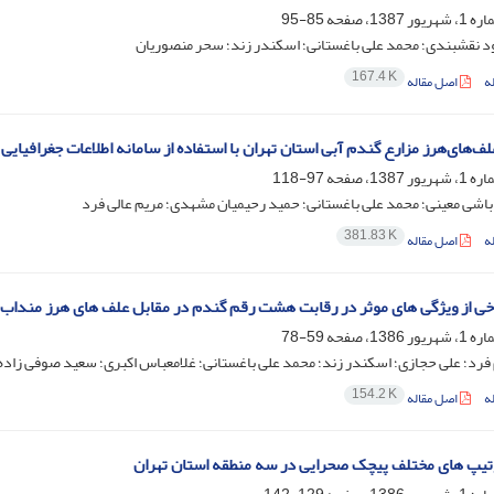
85-95
 نقشبندی؛ محمد علی باغستانی؛ اسکندر زند؛ سحر منصوریان
167.4 K
ه
اصل مقاله
‌های‌هرز مزارع گندم آبی استان تهران با استفاده از سامانه اطلاعات جغرافیایی (GIS
97-118
اشی معینی؛ محمد علی باغستانی؛ حمید رحیمیان مشهدی؛ مریم عالی فرد
381.83 K
ه
اصل مقاله
رخی از ویژگی های موثر در رقابت هشت رقم گندم در مقابل علف های هرز مندا
59-78
فرد؛ علی حجازی؛ اسکندر زند؛ محمد علی باغستانی؛ غلامعباس اکبری؛ سعید صوفی زاده
154.2 K
ه
اصل مقاله
تیپ های مختلف پیچک صحرایی در سه منطقه استان تهران