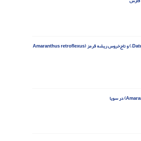
مدلسازی برهمکنش کود نیتروژن و علف‌کش بر علف‌‌های‌‌هرز تاتوره (Datura stramonium L.) و تاج‌خروس ریشه قرمز (Amaranthus retroflexus