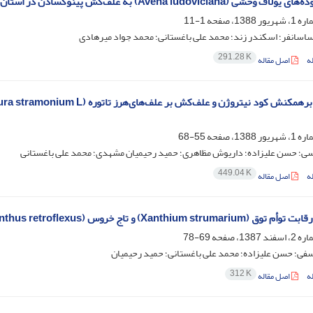
شی (Avena ludoviciana) به علف‌کش پینوکسادن در استان فارس
1-11
اسانفر؛ اسکندر زند؛ محمد علی باغستانی؛ محمد جواد میرهادی
291.28 K
ه
اصل مقاله
55-68
ی؛ حسن علیزاده؛ داریوش مظاهری؛ حمید رحیمیان مشهدی؛ محمد علی باغستانی
449.04 K
ه
اصل مقاله
Xanthium st) و تاج خروس (Amaranthus retroflexus) در سویا
69-78
فی؛ حسن علیزاده؛ محمد علی باغستانی؛ حمید رحیمیان
312 K
ه
اصل مقاله