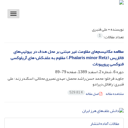
Toggle
vigation
نویسنده =
علی قنبری
1
تعداد مقالات:
مطالعه مکانیسم‌های مقاومت غیر مبتنی بر محل هدف در بیوتیپ‌‌های
فالاریس (Phalaris minor Retz.) مقاوم به علف‌کش¬های آریلوکسی
فنوکسی پروپیونات
دوره 6، شماره 2، اسفند 1389، صفحه
79-89
جاوید قرخلو؛ محمد حسن راشد محصل؛ مهدی نصیری محلاتی؛ اسکندر زند؛ علی
قنبری؛ رافائل دپرادو
529.81 K
مشاهده مقاله
اصل مقاله
مقالات آماده انتشار