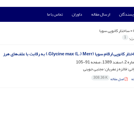
ویسندگان
ارسال مقاله
داوران
تماس با ما
 =
ساختار کانوپی سویا
1
ات:
قام سویا (Glycine max (L.) Merr.) به رقابت با علف‌های هرز
91-105
ی؛ فائزه زعفریان؛ مجتبی جوینی
308.36 K
ه
اصل مقاله