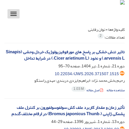
Toggle
vigation
کلیدواژه‌ها =
توان رقابتی
2
تعداد مقالات:
تاثیر تنش خشکی بر پاسخ های مورفوفیزیولوژیک خردل وحشی (Sinapis
arvensis L.) و نخود (Cicer arietinum L.) در شرایط تداخل
دوره 21، شماره 1، تیر 1404، صفحه
70-95
10.22034/IJWS.2026.371507.1515
رحیم بخش محمد نژاد؛ ابراهیم ایزدی دربندی؛ مهدی راستگو
1.03 M
مشاهده مقاله
اصل مقاله
تأثیر زمان و مقدار کاربرد علف کش سولفوسولفورون بر کنترل علف
پشمکی ژاپنی (.Bromus japonicus Thunb) در ارقام مختلف گندم
دوره 13، شماره 1، شهریور 1396، صفحه
29-44