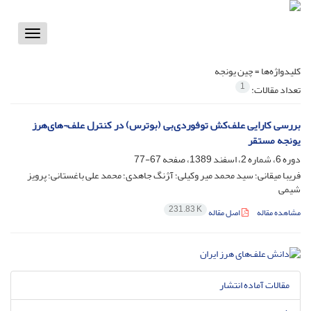
Toggle
vigation
کلیدواژه‌ها =
چین یونجه
1
تعداد مقالات:
بررسی کارایی علف‌کش توفوردی‌بی (بوترس) در کنترل علف¬های‌هرز
یونجه مستقر
دوره 6، شماره 2، اسفند 1389، صفحه
67-77
فریبا میقانی؛ سید محمد میر وکیلی؛ آ‍‍ژنگ جاهدی؛ محمد علی باغستانی؛ پرویز
شیمی
231.83 K
مشاهده مقاله
اصل مقاله
مقالات آماده انتشار