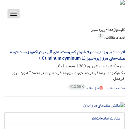
Toggle
vigation
کلیدواژه‌ها =
زیره سبز
1
تعداد مقالات:
اثر مقادیر و زمان مصرف انواع کمپوست¬های آلی بر تراکم و زیست توده
علف¬های هرز زیره سبز (Cuminum cyminum L.)
دوره 6، شماره 1، شهریور 1389، صفحه
1-18
تکتم کبودی؛ رضا قربانی؛ مهدی نصیری محلاتی؛ علی اصغر محمد آبادی؛ سرور
خرمدل
413.56 K
مشاهده مقاله
اصل مقاله
مقالات آماده انتشار