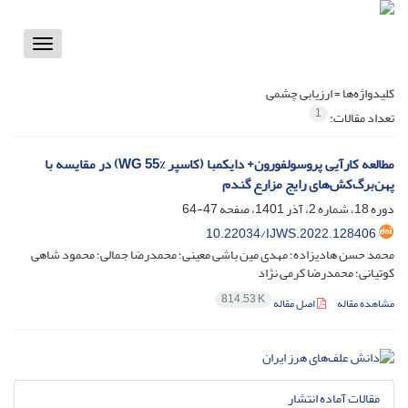
Toggle
vigation
کلیدواژه‌ها =
ارزیابی چشمی
1
تعداد مقالات:
مطالعه کارآیی پروسولفورون+ دای‏کمبا (کاسپر WG 55%) در مقایسه با
پهن‌برگ‌کش‌های رایج مزارع گندم
دوره 18، شماره 2، آذر 1401، صفحه
47-64
10.22034/IJWS.2022.128406
محمد حسن هادیزاده؛ مهدی مین باشی معینی؛ محمدرضا جمالی؛ محمود شاهی
کوتیانی؛ محمدرضا کرمی نژاد
814.53 K
مشاهده مقاله
اصل مقاله
مقالات آماده انتشار