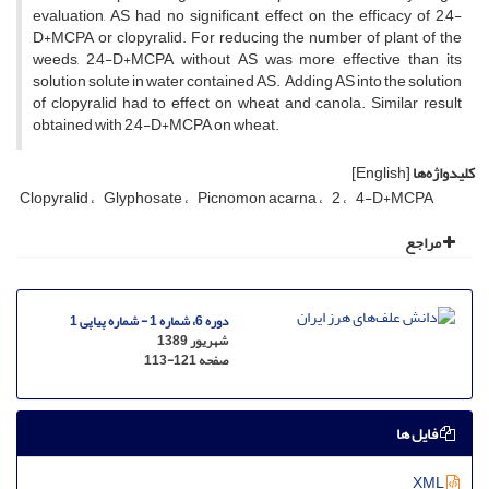
evaluation, AS had no significant effect on the efficacy of 2,4-
D+MCPA or clopyralid. For reducing the number of plant of the
weeds, 2,4-D+MCPA without AS was more effective than its
solution solute in water contained AS. Adding AS into the solution
of clopyralid had to effect on wheat and canola. Similar result
obtained with 2,4-D+MCPA on wheat.
کلیدواژه‌ها
[English]
Clopyralid
Glyphosate
Picnomon acarna
2
4-D+MCPA
مراجع
دوره 6، شماره 1 - شماره پیاپی 1
شهریور 1389
صفحه
113-121
فایل ها
XML