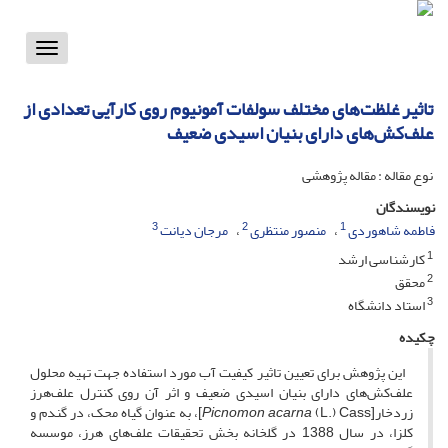
Toggle
vigation
تاثیر غلظت‌های مختلف سولفات آمونیوم روی کارآیی تعدادی از
علف‌کش‌های دارای بنیان اسیدی ضعیف
نوع مقاله : مقاله پژوهشی
نویسندگان
3
2
1
فاطمه شاهوردی
منصور منتظری
مرجان دیانت
1
کارشناسی ارشد
2
محقق
3
استاد دانشگاه
چکیده
این پژوهش برای تعیین تاثیر کیفیت آب مورد استفاده جهت تهیه محلول
علف‌کش‌های دارای بنیان اسیدی ضعیف و اثر آن روی کنترل علف‌هرز
زردخار[
Picnomon acarna
(L.) Cass]، به عنوان گیاه محک، در گندم و
کلزا، در سال 1388 در گلخانه بخش تحقیقات علف‌های هرز، موسسه