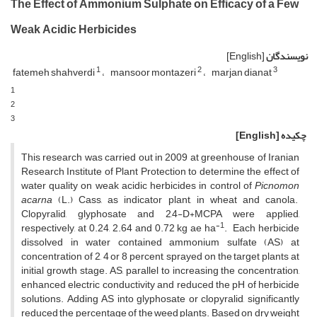
The Effect of Ammonium Sulphate on Efficacy of a Few
Weak Acidic Herbicides
نویسندگان
[English]
1
2
3
fatemeh shahverdi
mansoor montazeri
marjan dianat
1
2
3
چکیده
[English]
This research was carried out in 2009 at greenhouse of Iranian
Research Institute of Plant Protection to determine the effect of
water quality on weak acidic herbicides in control of
Picnomon
acarna
(L.) Cass, as indicator plant, in wheat and canola.
Clopyralid, glyphosate and 2,4-D+MCPA were applied,
-1
respectively, at 0.24, 2.64 and 0.72 kg ae ha
. Each herbicide
dissolved in water contained ammonium sulfate (AS) at
concentration of 2, 4 or 8 percent, sprayed on the target plants at
initial growth stage. AS, parallel to increasing the concentration,
enhanced electric conductivity and reduced the pH of herbicide
solutions. Adding AS into glyphosate or clopyralid, significantly
reduced the percentage of the weed plants. Based on dry weight