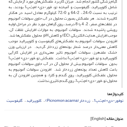
گیاه‌پزشکی کشور انجام شد. میزان کاربرد علف‌کش‌های مورد آزمایش که
شامل کلوپیرالید، گلیفوسیت و آمیخته تو، فور-دی‌+ ام‌ث‌پ‌آ بودند، به
ترتیب به نسبت 24/0.، 64/2 و 72/0 کیلوگرم معادل اسید در هکتار
کالیبره شدند. هر علف‌کش‌ بصورت محلول در آب حاوی سولفات آمونیوم
در غلظت‌های صفر، 2، 4 یا 8 درصد، روی گیاهان مورد نظر در مراحل اولیه
رویشی پاشیده شدند. سولفات آمونیوم، به موازات افزایش غلظت آن،
موجب افزایش هدایت الکتریکی (EC) و کاهش pH محلول علفکش‌ها شد.
افزودن سولفات آمونیوم به علف‌کش‌های گلیفوسیت و کلوپیرالید موجب
کاهش معنی‌دار درصد شمار بوته‌های زردخار گردید. در ارزیابی وزن
خشک علف‌هرز، سولفات آمونیوم تاثیر معنی‌داری در افزایش کارآیی
کلوپیرالید و تو، فور-دی‌+ ام‌ث‌پ‌آ نداشت. علف‌کش تو، فور-دی‌+ ام‌ث‌پ‌آ
بدون سولفات آمونیوم بیش از محلول آن در آب حاوی سولفات آمونیوم
باعث کاهش تعداد بوته‌های زردخار شد. افزودن سولفات آمونیوم به
محلول علف‌کش‌ کلوپیرالید، روی گندم و کلزا، و همچنین افزودن آن به
محلول تو، فور-دی‌+ ام‌ث‌پ‌آ، روی گندم تاثیری نداشت.
کلیدواژه‌ها
توفور-دی‌+ ام‌ث‌پ‌آ
زردخار (Picnomon acarna)
کلوپیرالید
گلیفوسیت
عنوان مقاله
[English]