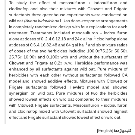
To study the effect of mesosulfuron + iodosulfuron and
clodinafop and also their mixtures with Citowett and Frigate
surfactants, three greenhouse experiments were conducted on
wild oat
(Avena ludoviciana
L
.)
as dose-response arrangements
in completely randomized design with four replications for each
treatment. Treatments included mesosulfuron + iodosulfuron
-1
alone at doses of 0 , 2.4, 6, 12, 18 and 24 g ai ha
, clodinafop alone
-1
at doses of 0, 6.4, 16, 32, 48 and 64 g ai ha
and six mixture ratios
of doses of the two herbicides including 100:0%,75:25%, 50:50%,
25:75%, 10:90% and 0:100% with and without the surfactants of
Citowett and Frigate at 0.2% (v/v). Herbicide performance was
enhanced by all surfactants against wild oat. Pure mixture of
herbicides with each other (without surfactants) followed CA
model and showed additive effects. Mixtures with Citowett or
Frigate surfactants followed Hewlett model and showed
synergism on wild oat. Pure mixtures of two the herbicides
showed lowest effects on wild oat compared to their mixtures
with Citowett, Frigate surfactants. Mesosulfuron + iodosulfuron
and clodinafop mixed with Citowett surfactant showed highest
effect and Frigate surfactant showed lowest effect on wild oat.
کلیدواژه‌ها
[English]