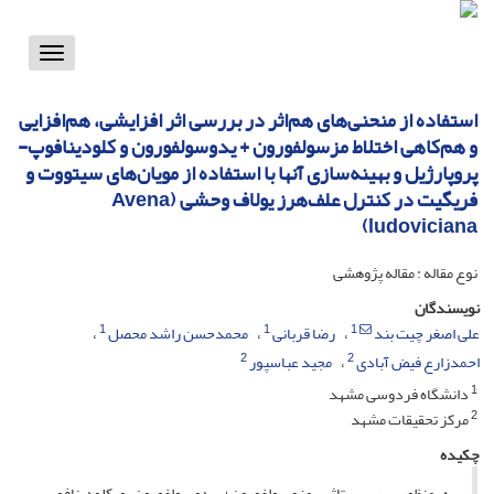
Toggle
vigation
استفاده از منحنی‌های هم‌اثر در بررسی اثر افزایشی، هم‌افزایی
و هم‌کاهی اختلاط مزسولفورون + یدوسولفورون و کلودینافوپ-
پروپارژیل و بهینه‌سازی آنها با استفاده از مویان‌های سیتووت و
فریگیت در کنترل علف‌هرز یولاف وحشی (Avena
ludoviciana)
نوع مقاله : مقاله پژوهشی
نویسندگان
1
1
1
علی اصغر چیت بند
رضا قربانی
محمدحسن راشد محصل
2
2
احمدزارع فیض آبادی
مجید عباسپور
1
دانشگاه فردوسی مشهد
2
مرکز تحقیقات مشهد
چکیده
به منظور بررسی تاثیر مزوسولفورون+ یدوسولفورون و کلودینافوپ