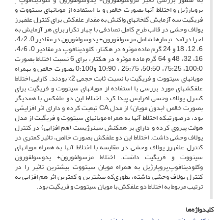
–
پروپارژیل و اختلاط آنها بصورت خالص و با استفاده از مویان​های سیتووت و
فریگیت سه آزمایش گلخانه​ای واکنش به مقدار علف​کش برای کنترل علف​هرز
یولاف وحشی در قالب طرح کامل تصادفی با چهار تکرار برای هر آزمایش به
اجرا درآمد. تیمارها شامل مزسولفورون+ یدوسولفورون در مقادیر 0، 4/2،
6، 12، 18 و 24 گرم ماده موثره در هکتار، کلودینافوپ در مقادیر 0، 4/6،
16، 32، 48 و 64 گرم ماده موثره در هکتار، برای 6 نسبت اختلاط بصورت
100:0، 75:25، 50:50، 25:75 ، 10:90 و0:100 بصورت خالص و بهمراه
مویان​های سیتووت و فریگیت با نسبت ثابت حجمی 2% بودند. کارایی اختلاط
علف​کش​های مورد بررسی با استفاده از مویان​های سیتووت و فریگیت برای
کنترل یولاف وحشی افزایش پیدا کرد. اختلاط این دو علف​کش با همدیگر
بصورت خالص (بدون مویان) از مدل CA تبعیت کرده و دارای اثر افزایشی
بود، درصورتیکه اختلاط آنها به همراه مویان​های سیتووت و فریگیت از مدل
هولت پیروی کرده و دارای بر همکنش سینرژیست (هم افزایی) در کنترل
یولاف وحشی داشت. اختلاط این دو علف​کش بصورت خالص، تاثیر کمتری در
کنترل علف​هرز یولاف وحشی در مقایسه با اختلاط​ آنها به همراه مویان​های
سیتووت و فریگیت داشت. اختلاط مزسولفورون+ یدوسولفورون
وکلودینافوپ
پروپارژیل به همراه مویان ​سیتووت بیشترین تاثیر را در
–
کنترل یولاف وحشی داشته، بطوری‌که بیشترین و کمترین اثر هم افزایی به
ترتیب مربوط به اختلاط دو علف​کش با مویان​ سیتووت و فریگیت بود.
کلیدواژه‌ها