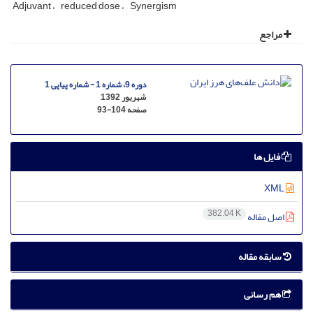
Adjuvant
reduced dose
Synergism
مراجع
دوره 9، شماره 1 - شماره پیاپی 1
شهریور 1392
صفحه
93-104
فایل ها
XML
382.04 K
اصل مقاله
سابقه مقاله
هم رسانی