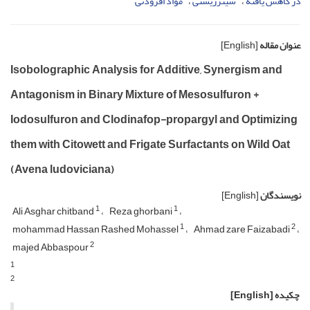
دز کاهش یافته
سینرژیستی
مواد افزودنی
عنوان مقاله
[English]
Isobolographic Analysis for Additive, Synergism and
Antagonism in Binary Mixture of Mesosulfuron +
Iodosulfuron and Clodinafop-propargyl and Optimizing
them with Citowett and Frigate Surfactants on Wild Oat
(Avena ludoviciana)
نویسندگان
[English]
1
1
Ali Asghar chitband
Reza ghorbani
1
2
mohammad Hassan Rashed Mohassel
Ahmad zare Faizabadi
2
majed Abbaspour
1
2
چکیده
[English]