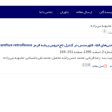
ویسندگان
ارسال مقاله
داوران
تماس با ما
محبوبه نبی زاده
1
ات:
حنی‌های القاء فلورسنس در کنترل تاج‌خروس ریشه قرمز
anthus retroflexus
151-169
یت بند؛ رضا قربانی؛ محمد حسن راشد محصل؛ محمدعلی باغستانی؛ محبوبه نبی زاده
2.1 M
ه
اصل مقاله