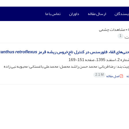
ویسندگان
ارسال مقاله
داوران
تماس با ما
 =
مشاهدات چشمی
1
ات:
حنی‌های القاء فلورسنس در کنترل تاج‌خروس ریشه قرمز
anthus retroflexus
151-169
یت بند؛ رضا قربانی؛ محمد حسن راشد محصل؛ محمدعلی باغستانی؛ محبوبه نبی زاده
2.1 M
ه
اصل مقاله