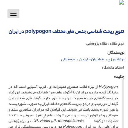
Toggle
vigation
تنوع ریخت شناسی جنس های مختلف polypogon در ایران
نوع مقاله : مقاله پژوهشی
نویسندگان
م کشاورزی
ف اخوان خارزیان
م سیفالی
استاد دانشگاه
چکیده
Polypogon
از تیره غلات عنصری مدیترانه ای – غرب آسیایی است که در
دنیا 18 گونه دارد و در ایران با 4 گونه علف هرز شناخته می شوند. این گیاه
در زیستگاه‌های باز به صورت مهاجم حضور دارد. گونه های مختلف این
گیاهان در زمینهای مرطوب زیستگاه‌های مختلف ایران به صورت شوره پسند
یا غیر شوره پسند یافت می شوند. این گیاهان که در ایران عناصری سند و
سودانی و ایرانوتورانی محسوب می شوند، علفهای هرز معروفی هستند (
خصوصا دو گونه
P. monspeliensis
و
P. viridis
) . در این پژوهش
برای اولین بار در ایران
Polypogon
مورد بررسی سیستماتیکی قرار می