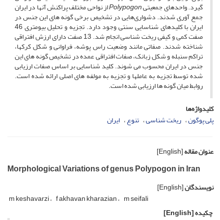
گیرد. واحدهای جمعیتی
Polypogon
از نواحی مختلف پراکنش آنها در ایران
جمع آوری شدند. دشواری‌هایی در تشخیص برخی گونه های این جنس در
ایران با کلیدهای شناسایی سنتی وجود دارد. تجزیه و تحلیل بیومتری 46
صفت کمی و کیفی ریخت شناسی انجام شد. 13 صفت دارای ارزش افتراقی
شناخته شدند. صفاتی مانند وضعیت راس پوشه، فراوانی و شکل کرکها،
تراکم سنبله و شکل زبانک، صفات افتراقی عمده در تشخیص گونه های این
جنس در ایران محسوب می شوند. کلید شناسایی بر اساس صفات ارزیابی
شده توسط تجزیه به عاملها و تجزیه به مولفه های اصلی ارائه شده است.
روابط میان گونه ها ارزیابی شده است.
کلیدواژه‌ها
پلی پوگون
ریخت شناسی
تنوع
ایران
عنوان مقاله
[English]
Morphological Variations of genus Polypogon in Iran
نویسندگان
[English]
m keshavarzi
f akhavan kharazian
m seifali
چکیده
[English]