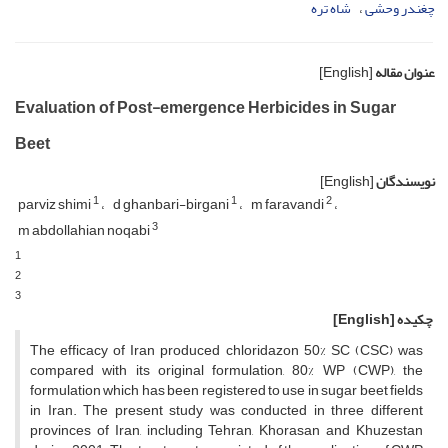
چغندر وحشی
شاه تره
عنوان مقاله
[English]
Evaluation of Post-emergence Herbicides in Sugar
Beet
نویسندگان
[English]
1
1
2
parviz shimi
d ghanbari-birgani
m faravandi
3
m abdollahian noqabi
1
2
3
چکیده
[English]
The efficacy of Iran produced chloridazon 50% SC (CSC) was
compared with its original formulation, 80% WP (CWP), the
formulation which has been registered to use in sugar beet fields
in Iran. The present study was conducted in three different
provinces of Iran, including Tehran, Khorasan and Khuzestan