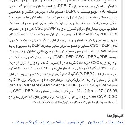
تیمارهای فوق باضافه 8 / به میزان 2 (CWP) کلریدازون پودر وتابل 0
کیلوگرم همگی بر / به میزان 7 (PDE) % آمیخته فن مدیفام 6%+ دس
مدیفام 6%+ اتوفومیست 6 ،(DEP) مبنای ماده موثردر هکتار و همچنین
وجین دستی و شاهد بدون کنترل علف هرز بودند . علفکش ها در مرحله 4
برگی چغندرقند مصادف با رویش لولیه علف های هرز مصرف شدند.
مطلوب ترین تیمارهای برای کنترل تاج به CWP و CSC هر دو دز مصرف
شده .PDE و CWP +DEP خروس در تهران عبارت بودند از آمیخته تاج
خروس وحشی را در خراسان بهتر از تیمارهای دیگر کنترل نمودند. کنترل
تاج ، CSC + DEP تنهایی و مطلوب تر از سایر تیمارها DEP به تنهایی و یا به
همراه CWP و CSC خروس سفید توسط دزهای بالای نمایان بود . پنیرک
توسط PDE و CWP +DEP ،CSC + DEP بود. بهترین کنترل سلمک در
تیمارهای به CSC کلیه علفکش ها، در قیاس با شاهد بخوبی کنترل گردید.
بهترین کنترل گلرنگ وحشی در تیمارهای هر ،CSC بدست آمد . شاه تره
نیز با تیمارهای CWP، DEP 2و 3 کیلوگرم آن به همراه / تنهایی و یا دزهای
5 بهتر از سایر تیمارها کنترل گردید . تیمارهای مطلوب برای کنترل DEP به
همراه CWP و CSC دو دز Iranian Journal of Weed Science, (2006)
Vol. 2, No. 1, 97-105 99 نتایج کلی آزمایش نشان داد .CSC + DEP و ،
CWP ، CSC چغندر وحشی عبارت بودند از دزهای بالای که کارایی هر دو
فرمولاسیون آزمایش شده کلریدازون مشابه یکدیگر است.
کلیدواژه‌ها
چغندر قند
کلریدازون
تاج خروس
سلمک
پنیرک
گلرنگ
وحشی