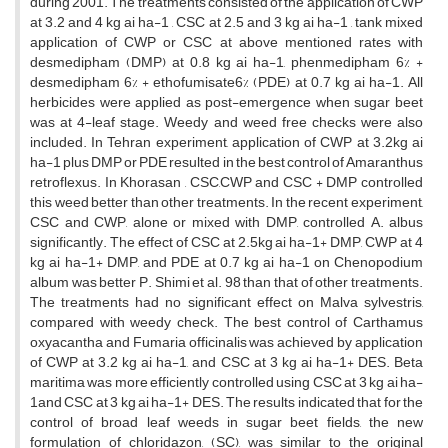
during 2001. The treatments consisted of the application of CWP
at 3.2 and 4 kg ai ha-1 , CSC at 2.5 and 3 kg ai ha-1 , tank mixed
application of CWP or CSC at above mentioned rates with
desmedipham (DMP) at 0.8 kg ai ha-1, phenmedipham 6% +
desmedipham 6% + ethofumisate6% (PDE) at 0.7 kg ai ha-1. All
herbicides were applied as post-emergence when sugar beet
was at 4-leaf stage. Weedy and weed free checks were also
included. In Tehran experiment, application of CWP at 3.2kg ai
ha-1 plus DMP or PDE resulted in the best control of Amaranthus
retroflexus. In Khorasan , CSC,CWP and CSC + DMP controlled
this weed better than other treatments. In the recent experiment,
CSC and CWP, alone or mixed with DMP, controlled A. albus
significantly. The effect of CSC at 2.5kg ai ha-1+ DMP, CWP at 4
kg ai ha-1+ DMP, and PDE at 0.7 kg ai ha-1 on Chenopodium
album was better P. Shimi et al. 98 than that of other treatments.
The treatments had no significant effect on Malva sylvestris,
compared with weedy check. The best control of Carthamus
oxyacantha and Fumaria officinalis was achieved by application
of CWP at 3.2 kg ai ha-1, and CSC at 3 kg ai ha-1+ DES. Beta
maritima was more efficiently controlled using CSC at 3 kg ai ha-
1and CSC at 3 kg ai ha-1+ DES. The results indicated that for the
control of broad leaf weeds in sugar beet fields, the new
formulation of chloridazon, (SC), was similar to the original