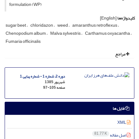
formulation (WP)
کلیدواژه‌ها
[English]
sugar beet
chloridazon
weed
amaranthus retroflexus
Chenopodium album
Malva sylvestris
Carthamus oxyacantha
Fumaria officinalis
مراجع
دوره 2، شماره 1 - شماره پیاپی 1
شهریور 1385
صفحه
97-105
فایل ها
XML
81.77 K
اصل مقاله