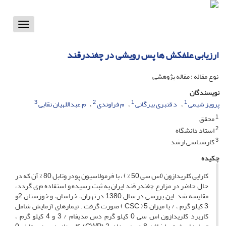
Toggle
vigation
ارزیابی علفکش ها پس رویشی در چغندرقند
نوع مقاله : مقاله پژوهشی
نویسندگان
3
2
1
1
پرویز شیمی
د قنبری بیرگانی
م فراوندی
م عبداللهیان نقابی
1
محقق
2
استاد دانشگاه
3
کارشناسی ارشد
چکیده
کارایی کلریدازون (اس سی 50 % ) ، با فرمولاسیون پودر وتابل 80 % آن که در
حال حاضر در مزارع چغندر قند ایران به ثبت رسیده و استفاده م ی گردد،
مقایسه شد. این بررسی در سال 1380 در تهران، خراسان، و خوزستان 2و
3 کیلو گرم ، / با میزان 5 ( CSC ) صورت گرفت . تیمارهای آزمایش شامل
کاربرد کلریدازون اس سی 0 کیلو گرم دس مدیفام / 3 و 4 کیلو گرم ،